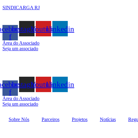
SINDICARGA RJ
acebook-
Instagram
Youtube
Linkedin
f
Área do Associado
Seja um associado
acebook-
Instagram
Youtube
Linkedin
f
Área do Associado
Seja um associado
Sobre Nós
Parceiros
Projetos
Notícias
Regu