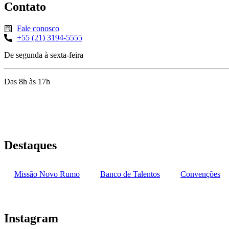
Contato
Fale conosco
+55 (21) 3194-5555
De segunda à sexta-feira
Das 8h às 17h
Rua Jequiriçá, 167
Penha, Rio de Janeiro – RJ
Destaques
Missão Novo Rumo
Banco de Talentos
Convenções
Instagram