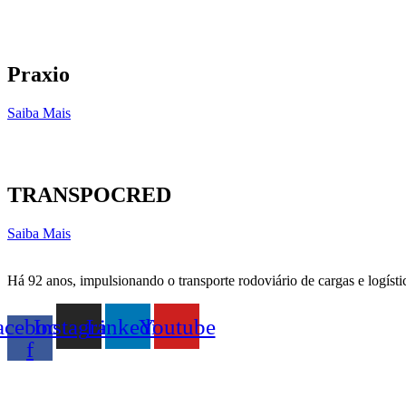
Praxio
Saiba Mais
TRANSPOCRED
Saiba Mais
Há 92 anos, impulsionando o transporte rodoviário de cargas e logísti
acebook-
Instagram
Linkedin
Youtube
f