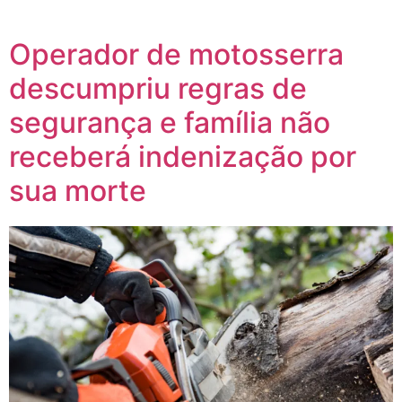
Operador de motosserra
descumpriu regras de
segurança e família não
receberá indenização por
sua morte