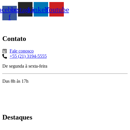
acebook-
Instagram
Linkedin
Youtube
f
Contato
Fale conosco
+55 (21) 3194-5555
De segunda à sexta-feira
Das 8h às 17h
Rua Jequiriçá, 167
Penha, Rio de Janeiro – RJ
Destaques