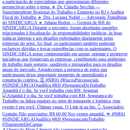
Amanhã é o dia. Se você trabalha com RH, Seguran
A Operação Mare Liberum não comprometeu a operação