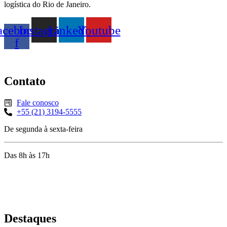
logística do Rio de Janeiro.
acebook-
Instagram
Linkedin
Youtube
f
Contato
Fale conosco
+55 (21) 3194-5555
De segunda à sexta-feira
Das 8h às 17h
Rua Jequiriçá, 167
Penha, Rio de Janeiro – RJ
Destaques