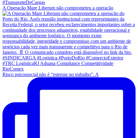
A Operação Mare Liberum não comprometeu a operação
Risco psicossocial não é “estresse no trabalho”. A