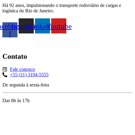
Há 92 anos, impulsionando o transporte rodoviário de cargas e
logística do Rio de Janeiro.
acebook-
Instagram
Linkedin
Youtube
f
Contato
Fale conosco
+55 (21) 3194-5555
De segunda à sexta-feira
Das 8h às 17h
Rua Jequiriçá, 167
Penha, Rio de Janeiro – RJ