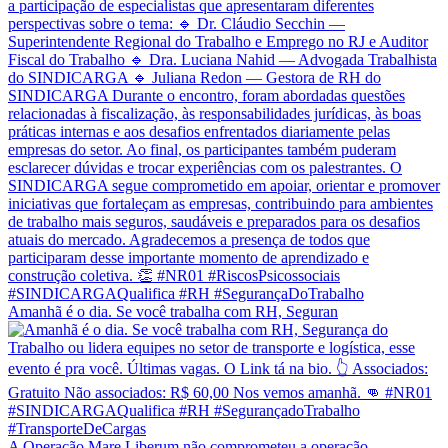
Amanhã é o dia. Se você trabalha com RH, Seguran
A Operação Mare Liberum não comprometeu a operação