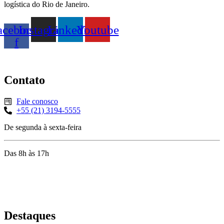
logística do Rio de Janeiro.
acebook-
Instagram
Linkedin
Youtube
f
Contato
Fale conosco
+55 (21) 3194-5555
De segunda à sexta-feira
Das 8h às 17h
Rua Jequiriçá, 167
Penha, Rio de Janeiro – RJ
Destaques