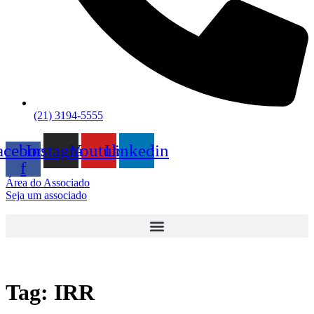
(21) 3194-5555
acebook-
Instagram
Youtube
Linkedin
f
Área do Associado
Seja um associado
Tag:
IRR