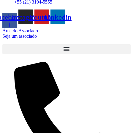
+55 (21) 3194-5555
acebook-
Instagram
Youtube
Linkedin
f
Área do Associado
Seja um associado