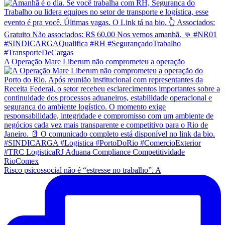
A Operação Mare Liberum não comprometeu a operação
Risco psicossocial não é “estresse no trabalho”. A