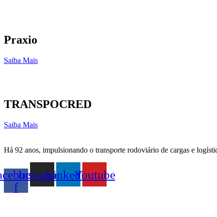
Praxio
Saiba Mais
TRANSPOCRED
Saiba Mais
Há 92 anos, impulsionando o transporte rodoviário de cargas e logísti
acebook-
Instagram
Linkedin
Youtube
f