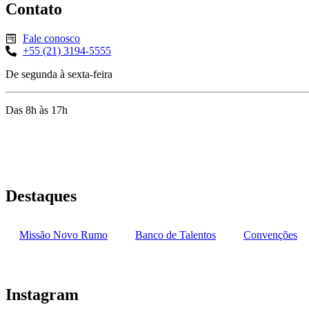
Contato
Fale conosco
+55 (21) 3194-5555
De segunda à sexta-feira
Das 8h às 17h
Rua Jequiriçá, 167
Penha, Rio de Janeiro – RJ
Destaques
Missão Novo Rumo
Banco de Talentos
Convenções
Instagram