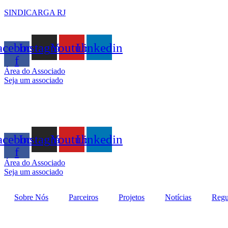
SINDICARGA RJ
acebook-
Instagram
Youtube
Linkedin
f
Área do Associado
Seja um associado
acebook-
Instagram
Youtube
Linkedin
f
Área do Associado
Seja um associado
Sobre Nós
Parceiros
Projetos
Notícias
Regu