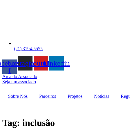
(21) 3194-5555
acebook-
Instagram
Youtube
Linkedin
f
Área do Associado
Seja um associado
Sobre Nós
Parceiros
Projetos
Notícias
Regu
Tag:
inclusão