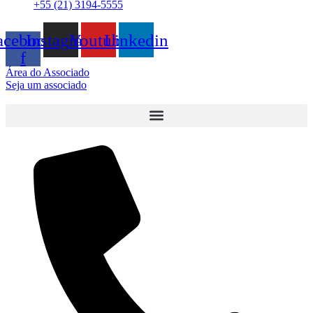
+55 (21) 3194-5555
acebook-
Instagram
Youtube
Linkedin
f
Área do Associado
Seja um associado