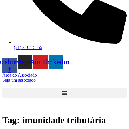
(21) 3194-5555
acebook-
Instagram
Youtube
Linkedin
f
Área do Associado
Seja um associado
Tag:
imunidade tributária