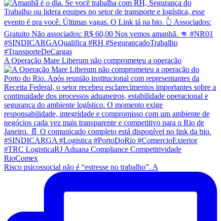
A Operação Mare Liberum não comprometeu a operação
Risco psicossocial não é “estresse no trabalho”. A