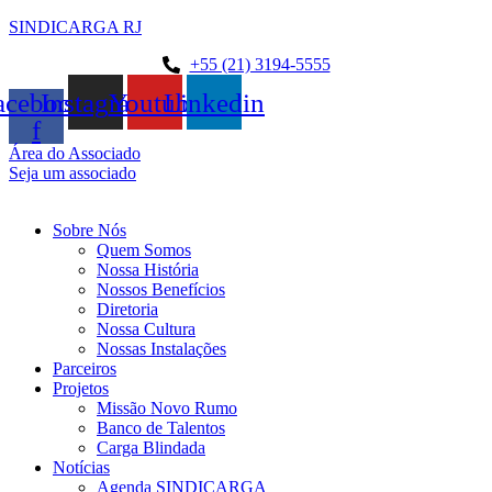
SINDICARGA RJ
+55 (21) 3194-5555
acebook-
Instagram
Youtube
Linkedin
f
Área do Associado
Seja um associado
Sobre Nós
Quem Somos
Nossa História
Nossos Benefícios
Diretoria
Nossa Cultura
Nossas Instalações
Parceiros
Projetos
Missão Novo Rumo
Banco de Talentos
Carga Blindada
Notícias
Agenda SINDICARGA