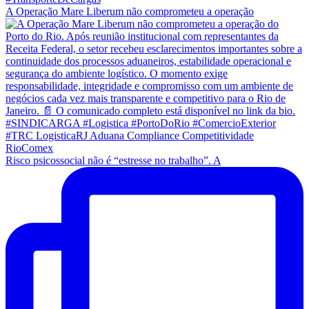
A Operação Mare Liberum não comprometeu a operação
Risco psicossocial não é “estresse no trabalho”. A