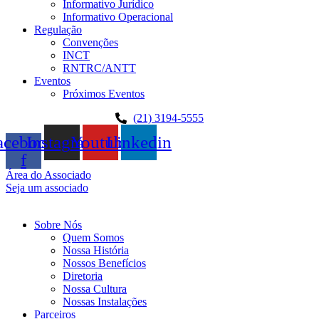
Informativo Jurídico
Informativo Operacional
Regulação
Convenções
INCT
RNTRC/ANTT
Eventos
Próximos Eventos
(21) 3194-5555
acebook-
Instagram
Youtube
Linkedin
f
Área do Associado
Seja um associado
Sobre Nós
Quem Somos
Nossa História
Nossos Benefícios
Diretoria
Nossa Cultura
Nossas Instalações
Parceiros