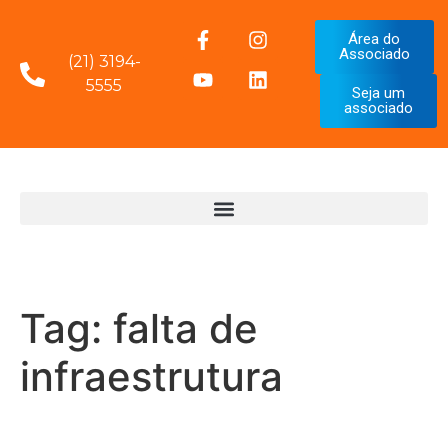
Área do
Associado
(21) 3194-
5555
Seja um
associado
Tag:
falta de
infraestrutura