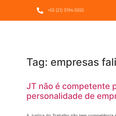
+55 (21) 3194-5555
Tag:
empresas fal
JT não é competente p
personalidade de empr
A Justiça do Trabalho não tem competência p