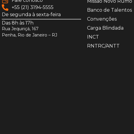
Fale conosco
Missão Novo Rumo
+55 (21) 3194-5555
Banco de Talentos
De segunda à sexta-feira
Convenções
Das 8h às 17h
Carga Blindada
Rua Jequiriçá, 167
Penha, Rio de Janeiro – RJ
INCT
RNTRC/ANTT