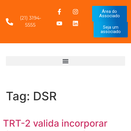
Área do
Associado
(21) 3194-
5555
Seja um
associado
Tag:
DSR
TRT-2 valida incorporar