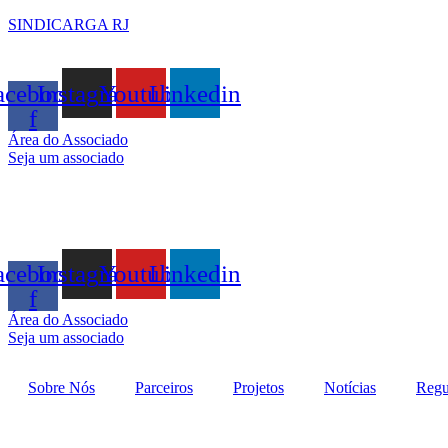
SINDICARGA RJ
acebook-
Instagram
Youtube
Linkedin
f
Área do Associado
Seja um associado
acebook-
Instagram
Youtube
Linkedin
f
Área do Associado
Seja um associado
Sobre Nós
Parceiros
Projetos
Notícias
Regu