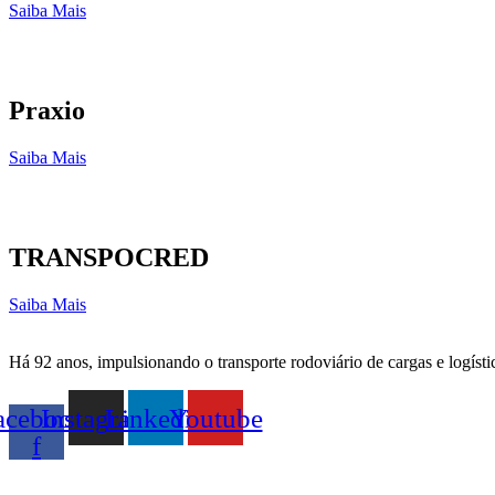
Saiba Mais
Praxio
Saiba Mais
TRANSPOCRED
Saiba Mais
Há 92 anos, impulsionando o transporte rodoviário de cargas e logísti
acebook-
Instagram
Linkedin
Youtube
f