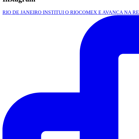
RIO DE JANEIRO INSTITUI O RIOCOMEX E AVANÇA NA R