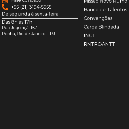
Fale conosco
Missão Novo Rumo
+55 (21) 3194-5555
Banco de Talentos
De segunda à sexta-feira
Convenções
Das 8h às 17h
Carga Blindada
Rua Jequiriçá, 167
Penha, Rio de Janeiro – RJ
INCT
RNTRC/ANTT