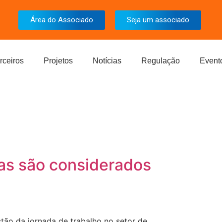
Área do Associado
Seja um associado
rceiros
Projetos
Notícias
Regulação
Event
vas são considerados
stão da jornada de trabalho no setor de