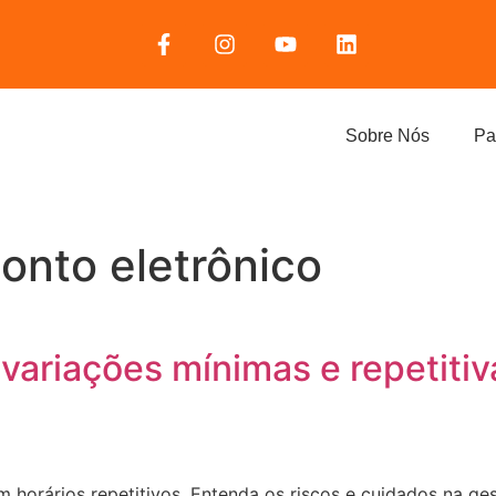
Sobre Nós
Pa
onto eletrônico
variações mínimas e repetiti
 horários repetitivos. Entenda os riscos e cuidados na ge