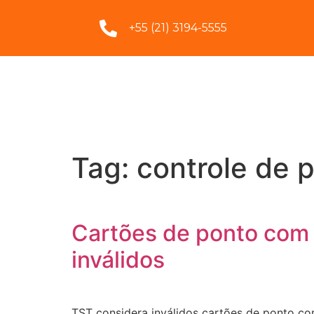
+55 (21) 3194-5555
Tag:
controle de p
Cartões de ponto com 
inválidos
TST considera inválidos cartões de ponto com