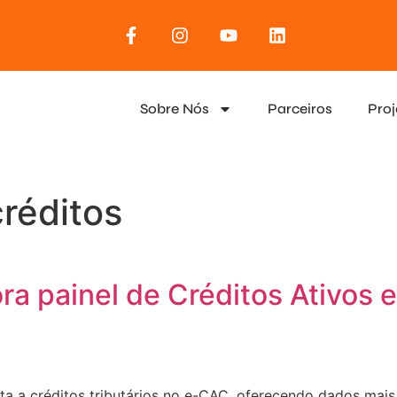
Sobre Nós
Parceiros
Proj
créditos
ra painel de Créditos Ativos 
lta a créditos tributários no e-CAC, oferecendo dados mai