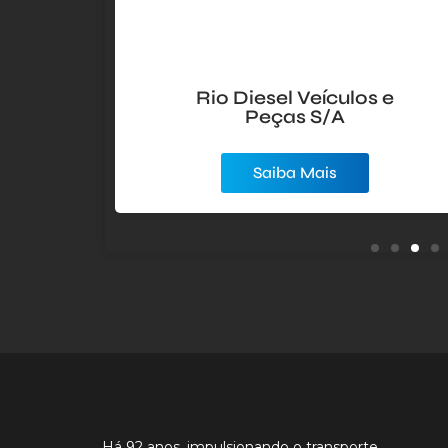
ia
Canadá Corretora de
Rio Diesel Veículos e
A
Seguros LTDA
Peças S/A
Saiba Mais
Saiba Mais
Há 92 anos, impulsionando o transporte