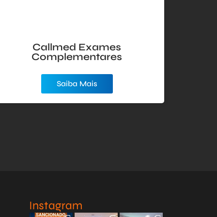
Callmed Exames
T4S 
Complementares
Saiba Mais
Instagram