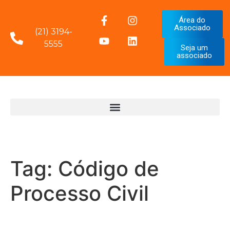
Área do
Associado
(21) 3194-
5555
Seja um
associado
Tag:
Código de
Processo Civil