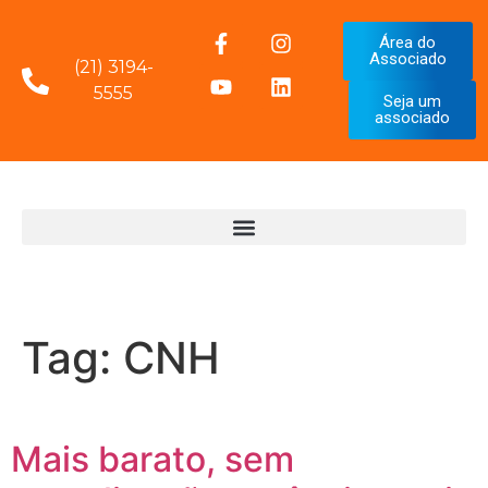
Área do
Associado
(21) 3194-
5555
Seja um
associado
Tag:
CNH
Mais barato, sem