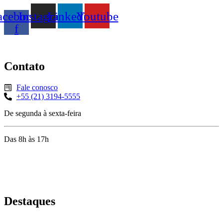
acebook-
Instagram
Linkedin
Youtube
f
Contato
Fale conosco
+55 (21) 3194-5555
De segunda à sexta-feira
Das 8h às 17h
Rua Jequiriçá, 167
Penha, Rio de Janeiro – RJ
Destaques