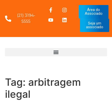
Área do
Associado
(21) 3194-
5555
Seja um
associado
Tag:
arbitragem
ilegal