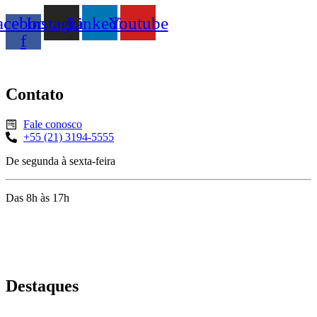
acebook-
Instagram
Linkedin
Youtube
f
Contato
Fale conosco
+55 (21) 3194-5555
De segunda à sexta-feira
Das 8h às 17h
Rua Jequiriçá, 167
Penha, Rio de Janeiro – RJ
Destaques