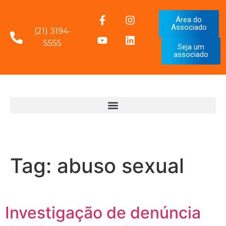
Área do
Associado
(21) 3194-
5555
Seja um
associado
Tag:
abuso sexual
Investigação de denúncia