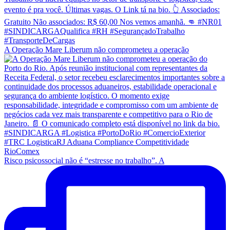
A Operação Mare Liberum não comprometeu a operação
Risco psicossocial não é “estresse no trabalho”. A