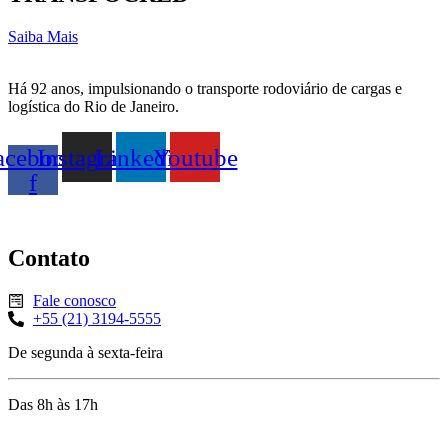
Saiba Mais
Há 92 anos, impulsionando o transporte rodoviário de cargas e
logística do Rio de Janeiro.
acebook-
Instagram
Linkedin
Youtube
f
Contato
Fale conosco
+55 (21) 3194-5555
De segunda à sexta-feira
Das 8h às 17h
Rua Jequiriçá, 167