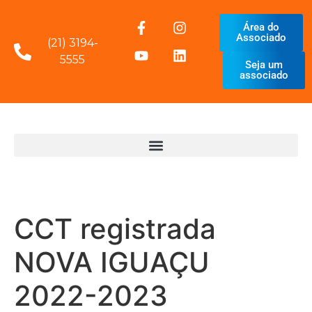
Área do
Associado
(21) 3194-
5555
Seja um
associado
CCT registrada
NOVA IGUAÇU
2022-2023