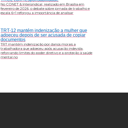
No CONET & Intersindical, realizado em Brasília em
fevereiro de 2026, o debate sobre jornada de trabalho e
escala 6×1 reforçou a importância de analisar
TRT-12 mantém indenização a mulher que
adoeceu depois de ser acusada de copiar
documentos
TRT mantém indenização por danos morais a
trabalhadora que adoeceu após acusação indevida,
reforçando limites do poder diretivo e a proteção à saúde
mental no