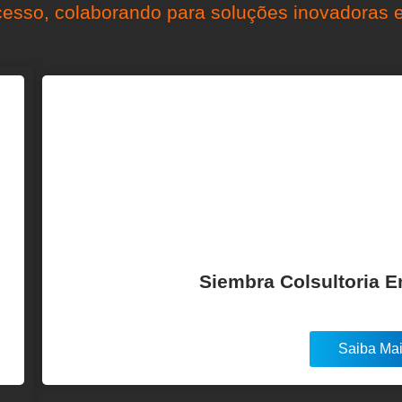
esso, colaborando para soluções inovadoras e
Siembra Colsultoria 
Saiba Ma