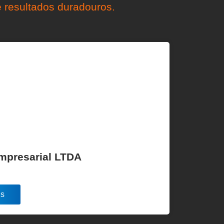
 resultados duradouros.
Empresarial LTDA
is