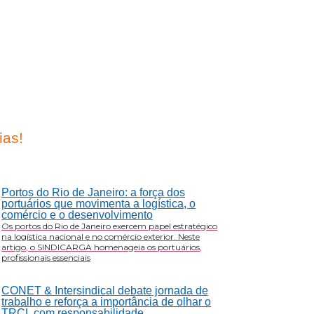
ias!
Portos do Rio de Janeiro: a força dos
portuários que movimenta a logística, o
comércio e o desenvolvimento
Os portos do Rio de Janeiro exercem papel estratégico
na logística nacional e no comércio exterior. Neste
artigo, o SINDICARGA homenageia os portuários,
profissionais essenciais
CONET & Intersindical debate jornada de
trabalho e reforça a importância de olhar o
TRCL com responsabilidade